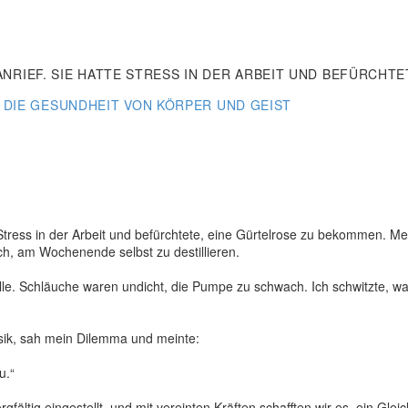
ANRIEF. SIE HATTE STRESS IN DER ARBEIT UND BEFÜRCHT
DIE GESUNDHEIT VON KÖRPER UND GEIST
tress in der Arbeit und befürchtete, eine Gürtelrose zu bekommen. Mein 
h, am Wochenende selbst zu destillieren.
e. Schläuche waren undicht, die Pumpe zu schwach. Ich schwitzte, war g
sik, sah mein Dilemma und meinte:
u.“
tig eingestellt, und mit vereinten Kräften schafften wir es, ein Gleic