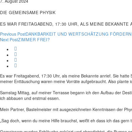
7. August 2024
DIE GEMEINSAME PHYSIK
ES WAR FREITAGABEND, 17:30 UHR, ALS MEINE BEKANNTE 
Previous Post
DANKBARKEIT UND WERTSCHÄTZUNG FÖRDERN 
Next Post
ZIMMER FREI?
BEITRAGSNAVIGATION
Es war Freitagabend, 17:30 Uhr, als meine Bekannte anrief. Sie hatte S
meiner Enttäuschung waren meine Vorräte aufgebraucht. Also plante ic
Samstag Mittag, auf meiner Terrasse begann ich den Aufbau der Destill
ich abbauen und erstmal essen.
Mein Partner, Bastelmeister mit ausgezeichneten Kenntnissen der Phy
„Sag doch, wenn du meine Hilfe brauchst, weißt eh dass ich das gern t
Gemeinsam wurden Schläuche gekürzt und abgedichtet, die Pumpe sorgfäl