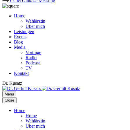
CGM Glukose Messung
Home
Wahlärztin
Über mich
Leistungen
Events
Blog
Media
Vorträge
Radio
Podcast
TV
Kontakt
Dr. Kusatz
Menü
Close
Home
Home
Wahlärztin
Über mich