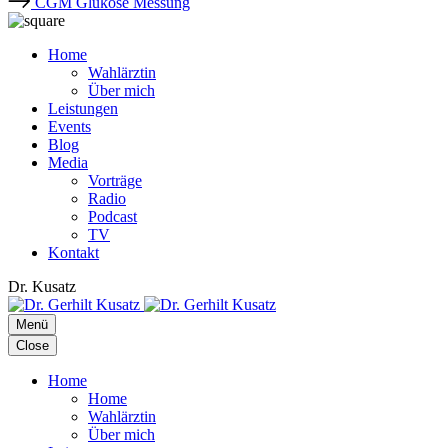
CGM Glukose Messung
Home
Wahlärztin
Über mich
Leistungen
Events
Blog
Media
Vorträge
Radio
Podcast
TV
Kontakt
Dr. Kusatz
Menü
Close
Home
Home
Wahlärztin
Über mich